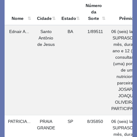
Número
da
Nome
Cidade
Estado
Sorte
Prêmio
Ednair A...
Santo
BA
1/89511
06 (seis) lat
Antônio
SUPRASOY 
de Jesus
mês, durant
ano e 12 (d
consultas, 
(uma) por m
de uma
nutricionis
parceira d
JOSAPA
JOAQUI
OLIVEIRA 
PARTICIPA
PATRICIA...
PRAIA
SP
8/35850
06 (seis) lat
GRANDE
SUPRASOY 
mês, durant